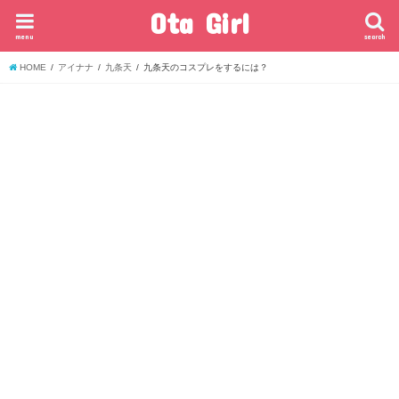
Ota Girl
menu
search
HOME
アイナナ
九条天
九条天のコスプレをするには？