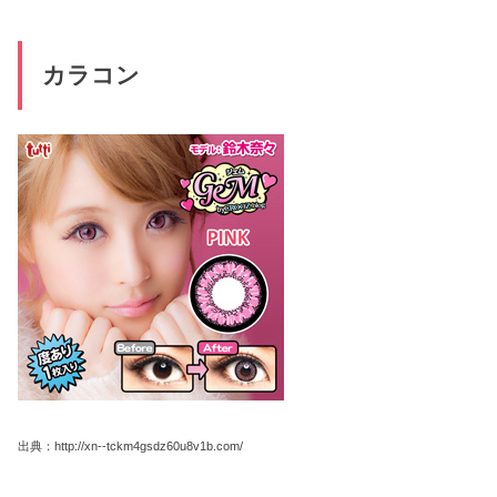
カラコン
出典：http://xn--tckm4gsdz60u8v1b.com/