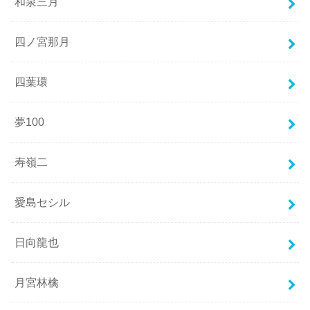
和泉三月
四ノ宮那月
四葉環
夢100
寿嶺二
愛島セシル
日向龍也
月宮林檎