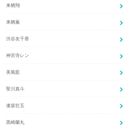
来栖翔
来栖薫
渋谷友千香
神宮寺レン
美風藍
聖川真斗
逢坂壮五
黒崎蘭丸