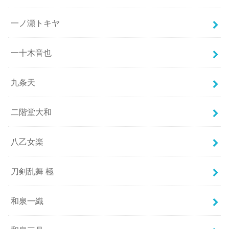
一ノ瀬トキヤ
一十木音也
九条天
二階堂大和
八乙女楽
刀剣乱舞 極
和泉一織